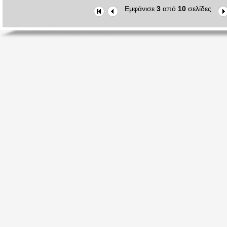
Εμφάνισε
3
από
10
σελίδες