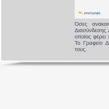
επιστροφή
Όσες ανακοι
Διασύνδεσης 
οποίος φέρει 
Το Γραφείο Δ
τους.