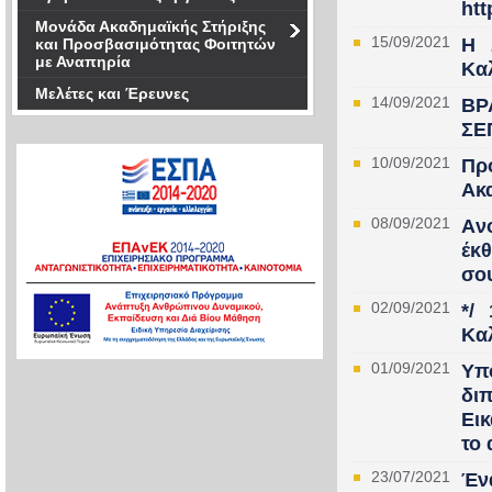
htt
Μονάδα Ακαδημαϊκής Στήριξης
15/09/2021
Η 
και Προσβασιμότητας Φοιτητών
με Αναπηρία
Καλ
Μελέτες και Έρευνες
14/09/2021
ΒΡ
ΣΕ
10/09/2021
Πρ
Ακ
08/09/2021
Aν
έκ
σου
02/09/2021
*/
Κα
01/09/2021
Yπ
δι
Ει
το 
23/07/2021
Ένα