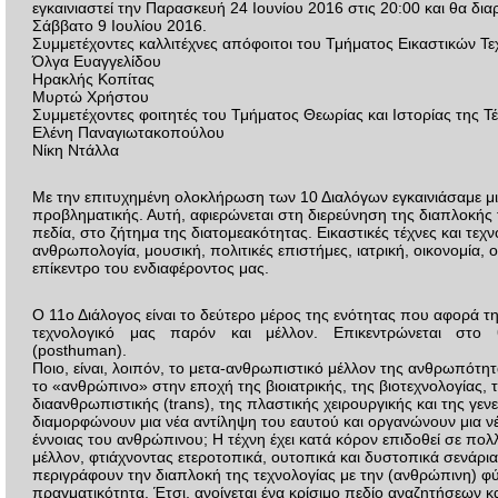
εγκαινιαστεί την Παρασκευή 24 Ιουνίου 2016 στις 20:00 και θα διαρ
Σάββατο 9 Ιουλίου 2016.
Συμμετέχοντες καλλιτέχνες απόφοιτοι του Τμήματος Εικαστικών Τε
Όλγα Ευαγγελίδου
Ηρακλής Κοπίτας
Μυρτώ Χρήστου
Συμμετέχοντες φοιτητές του Τμήματος Θεωρίας και Ιστορίας της Τέ
Ελένη Παναγιωτακοπούλου
Νίκη Ντάλλα
Με την επιτυχημένη ολοκλήρωση των 10 Διαλόγων εγκαινιάσαμε μι
προβληματικής. Αυτή, αφιερώνεται στη διερεύνηση της διαπλοκής 
πεδία, στο ζήτημα της διατομεακότητας. Εικαστικές τέχνες και τεχν
ανθρωπολογία, μουσική, πολιτικές επιστήμες, ιατρική, οικονομία, 
επίκεντρο του ενδιαφέροντος μας.
Ο 11ο Διάλογος είναι το δεύτερο μέρος της ενότητας που αφορά τ
τεχνολογικό μας παρόν και μέλλον. Επικεντρώνεται στο 
(posthuman).
Ποιο, είναι, λοιπόν, το μετα-ανθρωπιστικό μέλλον της ανθρωπότητ
το «ανθρώπινο» στην εποχή της βιοιατρικής, της βιοτεχνολογίας, 
διαανθρωπιστικής (trans), της πλαστικής χειρουργικής και της γεν
διαμορφώνουν μια νέα αντίληψη του εαυτού και οργανώνουν μια ν
έννοιας του ανθρώπινου; Η τέχνη έχει κατά κόρον επιδοθεί σε πολ
μέλλον, φτιάχνοντας ετεροτοπικά, ουτοπικά και δυστοπικά σενάρι
περιγράφουν την διαπλοκή της τεχνολογίας με την (ανθρώπινη) φύσ
πραγματικότητα. Έτσι, ανοίγεται ένα κρίσιμο πεδίο αναζητήσεων