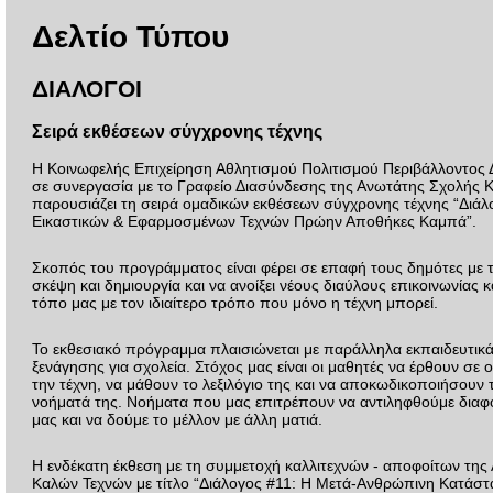
Δελτίο Τύπου
ΔΙΑΛΟΓΟΙ
Σειρά εκθέσεων σύγχρονης τέχνης
Η Κοινωφελής Επιχείρηση Αθλητισμού Πολιτισμού Περιβάλλοντος
σε συνεργασία με το Γραφείο Διασύνδεσης της Ανωτάτης Σχολής 
παρουσιάζει τη σειρά ομαδικών εκθέσεων σύγχρονης τέχνης “Διάλο
Εικαστικών & Εφαρμοσμένων Τεχνών Πρώην Αποθήκες Καμπά”.
Σκοπός του προγράμματος είναι φέρει σε επαφή τους δημότες με 
σκέψη και δημιουργία και να ανοίξει νέους διαύλους επικοινωνίας 
τόπο μας με τον ιδιαίτερο τρόπο που μόνο η τέχνη μπορεί.
Το εκθεσιακό πρόγραμμα πλαισιώνεται με παράλληλα εκπαιδευτι
ξενάγησης για σχολεία. Στόχος μας είναι οι μαθητές να έρθουν σε 
την τέχνη, να μάθουν το λεξιλόγιο της και να αποκωδικοποιήσουν
νοήματά της. Νοήματα που μας επιτρέπουν να αντιληφθούμε διαφ
μας και να δούμε το μέλλον με άλλη ματιά.
Η ενδέκατη έκθεση με τη συμμετοχή καλλιτεχνών - αποφοίτων τη
Καλών Τεχνών με τίτλο “Διάλογος #11: Η Μετά-Ανθρώπινη Κατάστ