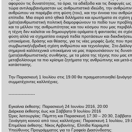
αφορούν τις δυνατότητες, τα όρια, τα αδιέξοδα και τις διαφυγές ω
τώρα αντιλαμβανόμασταν ως ανθρωπιστικά ιδεώδη, την ανθρώπινη
ανθρώπου να παρέμβει στη φύση (του), και την έννοια του ανθρώ
επίπεδα. Μια σειρά από ηθικά διλλήματα και ερωτήματα σε σχέση 
(μέτα)ανθρωπιστική πολιτική διαμορφώνουν το πεδίο των προβλη
και το μέλλον της ανθρωπότητας και του κόσμου που μας περιβάλ
η τέχνη δεν καλείται να δημιουργήσει οράματα ή φαντασίες σε σχέ
φύση αλλά να σχηματίσει ενεργά πεδία προτάσεων και διεκδικήσε
υποκείμενα, δράσης και θέασης, για τις νέες μορφές ζωής που π
συμβιωτική/υβριδική σχέση ανθρώπου και τεχνολογίας. Στο Διάλο
σημερινά καλλιτεχνικά υποκείμενα να μας παρουσιάσουν τις δυνατ
(μετα)ανθρωπιστικής συνθήκης, με τα μέσα της τέχνης που μας ε
μεταβολίσουμε τα πιο κρίσιμα ζητήματα της ανθρώπινης και μετά
κατάστασης.
Την Παρασκευή 1 Ιουλίου στις 19.00 θα πραγματοποιηθεί ξενάγησ
συμμετέχοντες καλλιτέχνες.
------------------
Εγκαίνια έκθεσης: Παρασκευή 24 Ιουνίου 2016, 20:00
Διάρκεια έκθεσης έως και Σάββατο 9 Ιουλίου 2016
Ώρες λειτουργίας: Πέμπτη και Παρασκευή 17:30 – 20:30, Σάββατο
Ξενάγηση κοινού από τους καλλιτέχνες: Παρασκευή 1 Ιουλίου, 19.
Επιμέλεια έκθεσης: Νίκος Αρβανίτης, Ελπίδα Καραμπά
Υπεύθυνος Προγράμματος για το Γραφείο Διασύνδεσης: