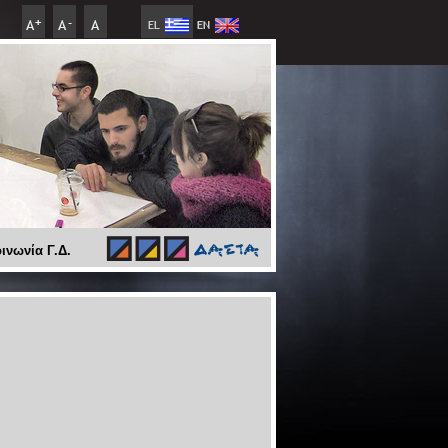
ινωνία Γ.Δ.