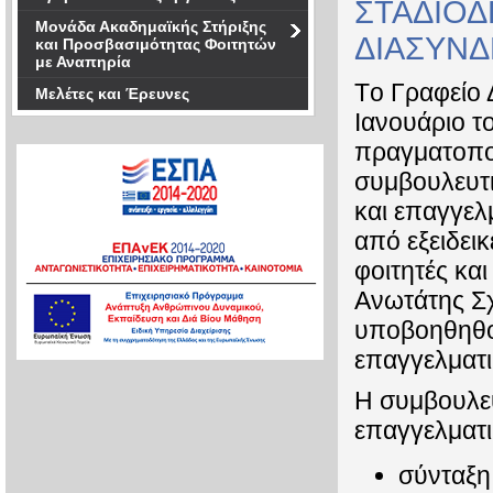
ΣΤΑΔΙΟΔ
Μονάδα Ακαδημαϊκής Στήριξης
ΔΙΑΣΥΝ
και Προσβασιμότητας Φοιτητών
με Αναπηρία
Tο Γραφείο 
Μελέτες και Έρευνες
Ιανουάριο τ
πραγματοποι
συμβουλευτι
και επαγγελ
από εξειδει
φοιτητές κα
Ανωτάτης Σ
υποβοηθηθού
επαγγελματι
Η συμβουλευ
επαγγελματι
σύνταξη