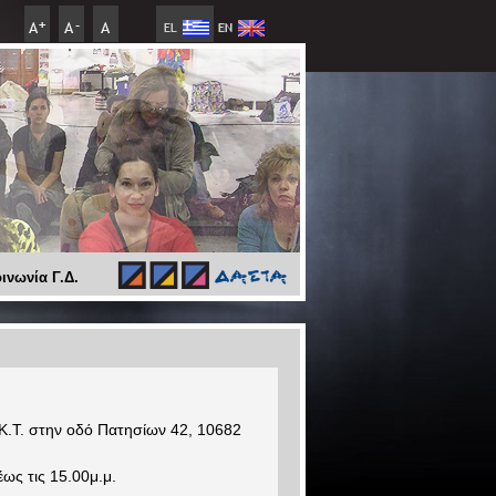
ινωνία Γ.Δ.
.Κ.Τ. στην οδό Πατησίων 42, 10682
έως τις 15.00μ.μ.