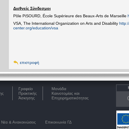
Διεθνείς
Σύνδεσμοι
Pôle PiSOURD, École Supérieure des Beaux-Arts de Marseille
VSA, The International Organization on Arts and Disability
http:
center.org/education/vsa
επιστροφή
Γραφείο
Μονάδα
ης
Πρακτικής
Καινοτομίας και
Άσκησης
Επιχειρηματικότητας
Νέα & Ανακοινώσεις
Επικοινωνία ΓΔ