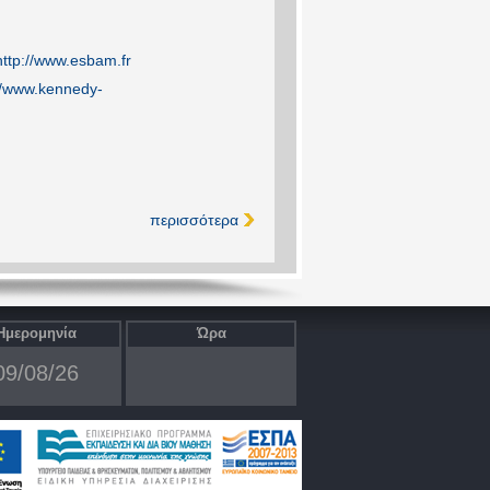
http://www.esbam.fr
//www.kennedy-
περισσότερα
Ημερομηνία
Ώρα
09/08/26