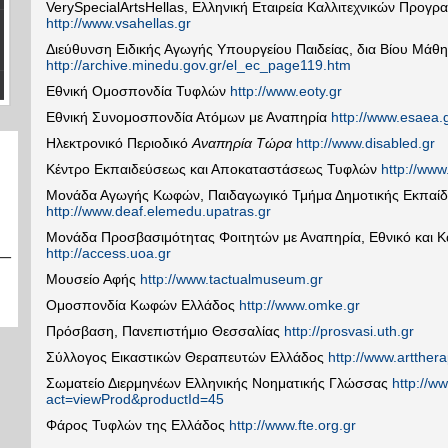
VerySpecialArtsHellas, Ελληνική Εταιρεία Καλλιτεχνικών Προγρ
http://www.vsahellas.gr
Διεύθυνση Ειδικής Αγωγής Υπουργείου Παιδείας, δια Βίου Μά
http://archive.minedu.gov.gr/el_ec_page119.htm
Εθνική Ομοσπονδία Τυφλών
http://www.eoty.gr
Εθνική Συνομοσπονδία Ατόμων με Αναπηρία
http://www.esaea.
Ηλεκτρονικό Περιοδικό
Αναπηρία Τώρα
http://www.disabled.gr
Κέντρο Εκπαιδεύσεως και Αποκαταστάσεως Τυφλών
http://www
Μονάδα Αγωγής Κωφών, Παιδαγωγικό Τμήμα Δημοτικής Εκπαίδ
http://www.deaf.elemedu.upatras.gr
Μονάδα Προσβασιμότητας Φοιτητών με Αναπηρία, Εθνικό και 
http://access.uoa.gr
Μουσείο Αφής
http://www.tactualmuseum.gr
Ομοσπονδία Κωφών Ελλάδος
http://www.omke.gr
Πρόσβαση, Πανεπιστήμιο Θεσσαλίας
http://prosvasi.uth.gr
Σύλλογος Εικαστικών Θεραπευτών Ελλάδος
http://www.artthera
Σωματείο Διερμηνέων Ελληνικής Νοηματικής Γλώσσας
http://w
act=viewProd&productId=45
Φάρος Τυφλών της Ελλάδος
http://www.fte.org.gr