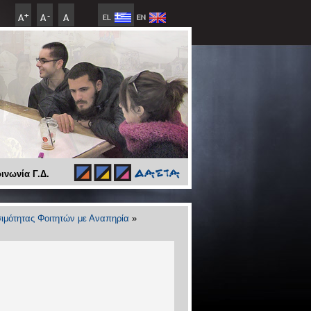
ινωνία Γ.Δ.
ιμότητας Φοιτητών με Αναπηρία
»