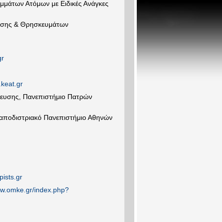
αμμάτων Ατόμων με Ειδικές Ανάγκες
θησης & Θρησκευμάτων
gr
.keat.gr
ευσης, Πανεπιστήμιο Πατρών
Καποδιστριακό Πανεπιστήμιο Αθηνών
pists.gr
ww.omke.gr/index.php?