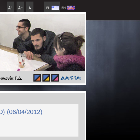
ινωνία Γ.Δ.
ID) (06/04/2012)