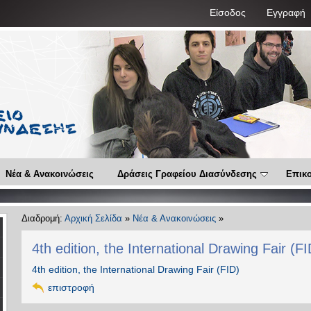
Είσοδος
Εγγραφή
Νέα & Ανακοινώσεις
Δράσεις Γραφείου Διασύνδεσης
Επικο
Διαδρομή:
Αρχική Σελίδα
»
Νέα & Ανακοινώσεις
»
4th edition, the International Drawing Fair (F
4th edition, the International Drawing Fair (FID)
επιστροφή